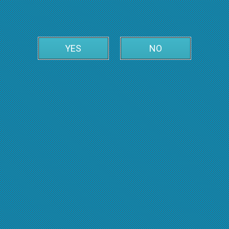
•
Анастасия
YES
NO