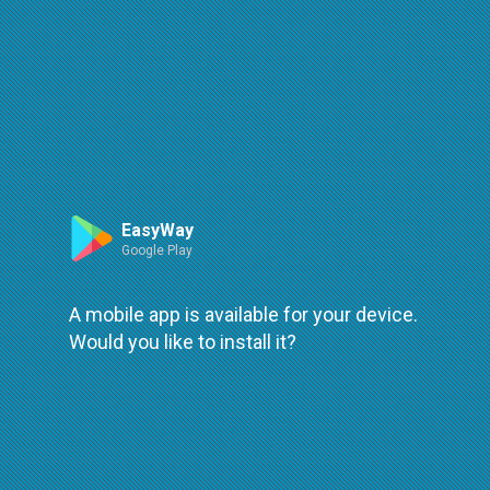
Туристически комплекс "Остров Света Анастасия" - Agency
Agency:
Туристически комплекс "Остров Света
Анастасия"
Address:
St Anastasia Island
EasyWay
Phones:
Google Play
(0882) 004-124
A mobile app is available for your device.
Routes:
Would you like to install it?
Маршрутка
Солници
Хидробус